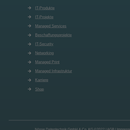
IT-Produkte
IT-Projekte
Managed Services
Beschaffungsprojekte
IT-Security
Networking
Managed Print
Managed Infrastruktur
Karriere
Shop
Nösse Datentechnik GmbH & Co. KG
©2022 |
AGB
|
Impres