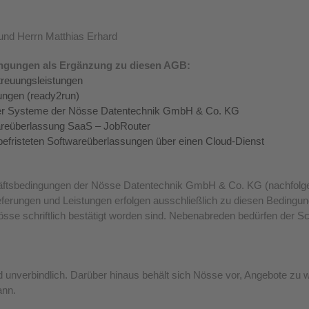
und Herrn Matthias Erhard
ingungen als Ergänzung zu diesen AGB:
treuungsleistungen
ungen (ready2run)
ber Systeme der Nösse Datentechnik GmbH & Co. KG
wareüberlassung SaaS – JobRouter
befristeten Softwareüberlassungen über einen Cloud-Dienst
häftsbedingungen der Nösse Datentechnik GmbH & Co. KG (nachfolge
ferungen und Leistungen erfolgen ausschließlich zu diesen Beding
se schriftlich bestätigt worden sind. Nebenabreden bedürfen der Sch
 unverbindlich. Darüber hinaus behält sich Nösse vor, Angebote zu wid
ann.