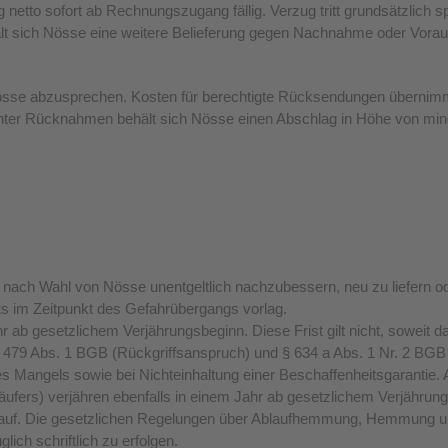
 netto sofort ab Rechnungszugang fällig. Verzug tritt grundsätzlic
lt sich Nösse eine weitere Belieferung gegen Nachnahme oder Vorau
se abzusprechen. Kosten für berechtigte Rücksendungen übernimmt
anter Rücknahmen behält sich Nösse einen Abschlag in Höhe von mi
nd nach Wahl von Nösse unentgeltlich nachzubessern, neu zu liefern o
ts im Zeitpunkt des Gefahrübergangs vorlag.
 ab gesetzlichem Verjährungsbeginn. Diese Frist gilt nicht, soweit
479 Abs. 1 BGB (Rückgriffsanspruch) und § 634 a Abs. 1 Nr. 2 BGB (
des Mangels sowie bei Nichteinhaltung einer Beschaffenheitsgarant
fers) verjähren ebenfalls in einem Jahr ab gesetzlichem Verjährungs
erkauf. Die gesetzlichen Regelungen über Ablaufhemmung, Hemmung un
ch schriftlich zu erfolgen.