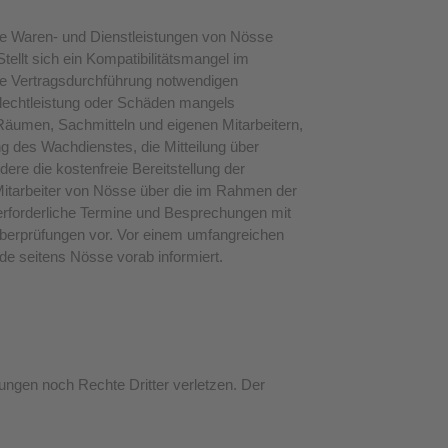
ie Waren- und Dienstleistungen von Nösse
ellt sich ein Kompatibilitätsmangel im
die Vertragsdurchführung notwendigen
chlechtleistung oder Schäden mangels
Räumen, Sachmitteln und eigenen Mitarbeitern,
ung des Wachdienstes, die Mitteilung über
re die kostenfreie Bereitstellung der
Mitarbeiter von Nösse über die im Rahmen der
erforderliche Termine und Besprechungen mit
Überprüfungen vor. Vor einem umfangreichen
nde seitens Nösse vorab informiert.
ungen noch Rechte Dritter verletzen. Der