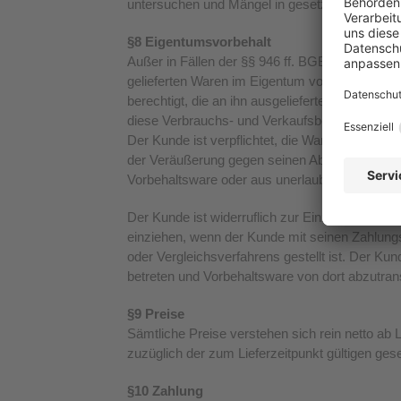
untersuchen und Mängel in gesetzlicher Frist z
§8 Eigentumsvorbehalt
Außer in Fällen der §§ 946 ff. BGB gilt der 
gelieferten Waren im Eigentum von Nösse. Der 
berechtigt, die an ihn ausgelieferten Produkt
diese Verbrauchs- und Verkaufsbefugnis seite
Der Kunde ist verpflichtet, die Ware zum Wiede
der Veräußerung gegen seinen Abnehmer oder 
Vorbehaltsware oder aus unerlaubter Handlung
Der Kunde ist widerruflich zur Einziehung die
einziehen, wenn der Kunde mit seinen Zahlungsv
oder Vergleichsverfahrens gestellt ist. Der 
betreten und Vorbehaltsware von dort abzutran
§9 Preise
Sämtliche Preise verstehen sich rein netto ab 
zuzüglich der zum Lieferzeitpunkt gültigen ges
§10 Zahlung