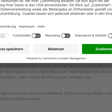
u rügen.
nachfolgende Eigentumsvorbehalt: Bis zur vollständigen Zahlung der
Kunde übernimmt die volle Haftung für solche Waren, die sich im Ei
e selbst zu verbrauchen oder im ordentlichen Geschäftsgang zu verka
ns Nösse jedoch widerrufen und die Herausgabe der im Eigentum von
rbeschaffungswert gegen typische Gefahren zu versichern. Der Kunde tr
Dritte erwirbt, und Ansprüche aus Versicherungsleistungen wegen 
 an Nösse sicherungshalber in voller Höhe ab. Nösse nimmt die Abtr
ser Forderungen ermächtigt. Nösse wird den Widerruf nur ausspreche
erpflichtungen in Verzug gerät, er seine Zahlungen eingestellt hat od
Kunde räumt Nösse zwecks Besichtigung der Vorbehaltsware das Recht
sportieren, sofern Nösse die Herausgabe verlangen darf.
Lager Leverkusen und sind freibleibend. Die Berechnung erfolgt zu de
etzlichen Mehrwertsteuer.