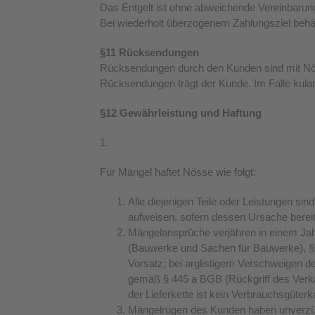
Das Entgelt ist ohne abweichende Vereinbarung
Bei wiederholt überzogenem Zahlungsziel behä
§11 Rücksendungen
Rücksendungen durch den Kunden sind mit Nös
Rücksendungen trägt der Kunde. Im Falle kul
§12 Gewährleistung und Haftung
1.
Für Mängel haftet Nösse wie folgt:
Alle diejenigen Teile oder Leistungen si
aufweisen, sofern dessen Ursache berei
Mängelansprüche verjähren in einem Jahr
(Bauwerke und Sachen für Bauwerke), § 
Vorsatz; bei arglistigem Verschweigen 
gemäß § 445 a BGB (Rückgriff des Verkäu
der Lieferkette ist kein Verbrauchsgüt
Mängelrügen des Kunden haben unverzügli