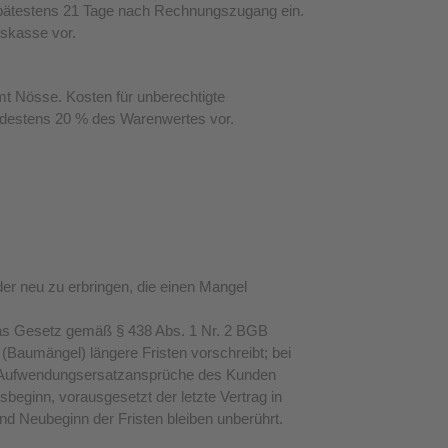
h spätestens 21 Tage nach Rechnungszugang ein.
skasse vor.
 Nösse. Kosten für unberechtigte
ndestens 20 % des Warenwertes vor.
der neu zu erbringen, die einen Mangel
 das Gesetz gemäß § 438 Abs. 1 Nr. 2 BGB
Baumängel) längere Fristen vorschreibt; bei
ie. Aufwendungsersatzansprüche des Kunden
beginn, vorausgesetzt der letzte Vertrag in
d Neubeginn der Fristen bleiben unberührt.