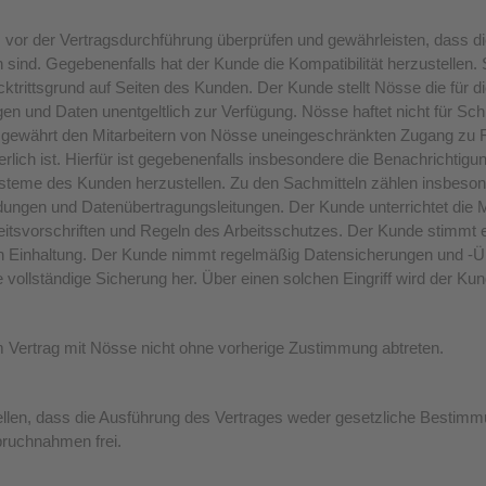
vor der Vertragsdurchführung überprüfen und gewährleisten, dass d
ind. Gegebenenfalls hat der Kunde die Kompatibilität herzustellen. St
cktrittsgrund auf Seiten des Kunden. Der Kunde stellt Nösse die für 
gen und Daten unentgeltlich zur Verfügung. Nösse haftet nicht für S
de gewährt den Mitarbeitern von Nösse uneingeschränkten Zugang zu 
erlich ist. Hierfür ist gegebenenfalls insbesondere die Benachrichtig
steme des Kunden herzustellen. Zu den Sachmitteln zählen insbesonde
dungen und Datenübertragungsleitungen. Der Kunde unterrichtet die 
itsvorschriften und Regeln des Arbeitsschutzes. Der Kunde stimmt 
eren Einhaltung. Der Kunde nimmt regelmäßig Datensicherungen und -
e vollständige Sicherung her. Über einen solchen Eingriff wird der Ku
m Vertrag mit Nösse nicht ohne vorherige Zustimmung abtreten.
llen, dass die Ausführung des Vertrages weder gesetzliche Bestimm
pruchnahmen frei.