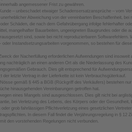
g innerhalb angemessener Frist zu gewähren.
er Kunde – unbeschadet etwaiger Schadensersatzansprüche – vom Vert
unerheblicher Abweichung von der vereinbarten Beschaffenheit, bei n
g oder Schäden, die nach dem Gefahrübergang infolge fehlerhafter o
ttel, mangelhafter Bauarbeiten, ungeeigneten Baugrundes oder die a
orausgesetzt sind, sowie bei nicht reproduzierbaren Softwarefehlern
oder Instandsetzungsarbeiten vorgenommen, so bestehen für diese 
eck der Nacherfüllung erforderlichen Aufwendungen sind insoweit 
ng nachträglich an einen anderen Ort als die Niederlassung des Kund
mungsgemäßen Gebrauch. Dies gilt entsprechend für Aufwendungse
 der letzte Vertrag in der Lieferkette ist kein Verbrauchsgüterkauf.
Nösse gemäß § 445 a BGB (Rückgriff des Verkäufers) bestehen nur 
rüche hinausgehenden Vereinbarungen getroffen hat.
en eines Mangels sind ausgeschlossen. Dies gilt nicht bei arglis
antie, bei Verletzung des Lebens, des Körpers oder der Gesundheit, be
 oder grob fahrlässigen Pflichtverletzung eines gesetzlichen Vertrete
ragspflichten. In diesem Fall findet die Verjährungsregelung in § 12 
 mit den vorstehenden Regelungen nicht verbunden.