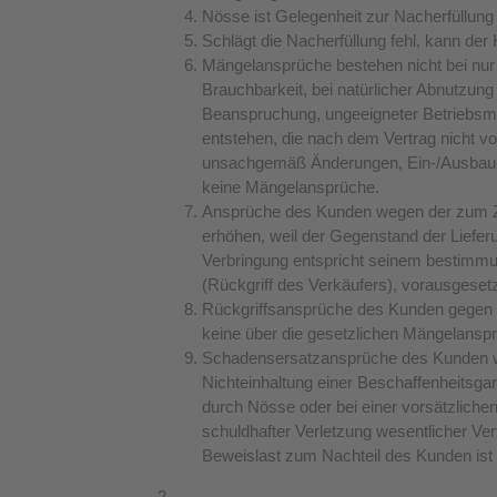
Nösse ist Gelegenheit zur Nacherfüllun
Schlägt die Nacherfüllung fehl, kann d
Mängelansprüche bestehen nicht bei nur 
Brauchbarkeit, bei natürlicher Abnutzun
Beanspruchung, ungeeigneter Betriebsmi
entstehen, die nach dem Vertrag nicht v
unsachgemäß Änderungen, Ein-/Ausbau- 
keine Mängelansprüche.
Ansprüche des Kunden wegen der zum Zw
erhöhen, weil der Gegenstand der Lieferu
Verbringung entspricht seinem bestim
(Rückgriff des Verkäufers), vorausgesetzt
Rückgriffsansprüche des Kunden gegen 
keine über die gesetzlichen Mängelansp
Schadensersatzansprüche des Kunden weg
Nichteinhaltung einer Beschaffenheitsgar
durch Nösse oder bei einer vorsätzlichen
schuldhafter Verletzung wesentlicher Vert
Beweislast zum Nachteil des Kunden ist
2.