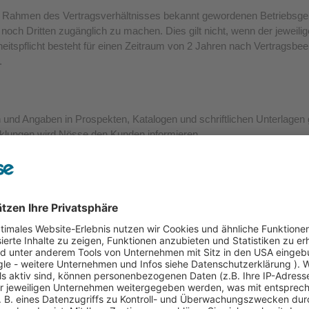
im Rahmen des Vertragsverhältnisses bekannt gewordenen Betriebsge
ch Dritten zugänglich zu machen. Dies gilt nicht, wenn der jeweilig
heitspflicht besteht für einen Zeitraum von 2 Jahren nach Vertragsbee
.
 und Angaben in Prospekten, Katalogen und schriftlichen Unterlage
icklungen wird Nösse den Kunden informieren.
 Höhe von 350,00 EUR frei Haus. Liegt der Auftragswert darunter, b
e 7,00 EUR je Lieferung. Bei Palettensendungen und Lieferungen i
von der richtigen und rechtzeitigen Selbstbelieferung ab. Insbesond
 berechtigen Nösse zu einer angemessenen Verzögerung oder zum R
t auf vertragstypische, vorhersehbare Schäden begrenzt. Er beträgt b
i denn, der Kunde weist einen höheren bzw. Nösse einen niedriger
illieferungen verpflichtet. Das anteilige Entgelt wird entsprechend f
en vor. Es obliegt dem Kunden, die Lieferung zur Wahrung seiner Gew