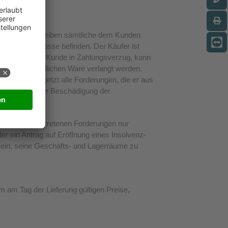
 Gesamtsumme bleiben sämtliche dem Kunden
gentum von Nösse befinden. Der Käufer ist
ufen. Gerät der Kunde in Zahlungsverzug, kann
 Nösse befindlichen Ware verlangt werden.
itt bereits jetzt alle Forderungen, die er aus
Untergangs oder Beschädigung der
etung an.
n und die abgetretenen Forderungen nur
er ein Antrag auf Eröffnung eines Insolvenz-
 ein, seine Geschäfts- und Lagerräume zu
m am Tag der Lieferung gültigen Preise,