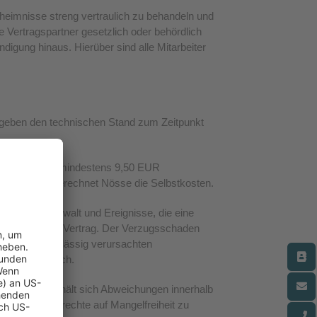
heimnisse streng vertraulich zu behandeln und
e Vertragspartner gesetzlich oder behördlich
ndigung hinaus. Hierüber sind alle Mitarbeiter
n geben den technischen Stand zum Zeitpunkt
erechnet Nösse mindestens 9,50 EUR
ns Ausland berechnet Nösse die Selbstkosten.
ere höhere Gewalt und Ereignisse, die eine
ücktritt vom Vertrag. Der Verzugsschaden
ei leicht fahrlässig verursachten
en Schaden nach.
ällig. Nösse behält sich Abweichungen innerhalb
ährleistungsrechte auf Mangelfreiheit zu