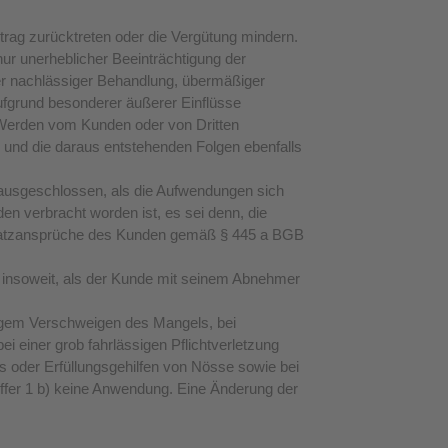
rag zurücktreten oder die Vergütung mindern.
ur unerheblicher Beeinträchtigung der
der nachlässiger Behandlung, übermäßiger
ufgrund besonderer äußerer Einflüsse
. Werden vom Kunden oder von Dritten
und die daraus entstehenden Folgen ebenfalls
ausgeschlossen, als die Aufwendungen sich
en verbracht worden ist, es sei denn, die
rsatzansprüche des Kunden gemäß § 445 a BGB
insoweit, als der Kunde mit seinem Abnehmer
tigem Verschweigen des Mangels, bei
i einer grob fahrlässigen Pflichtverletzung
rs oder Erfüllungsgehilfen von Nösse sowie bei
Ziffer 1 b) keine Anwendung. Eine Änderung der