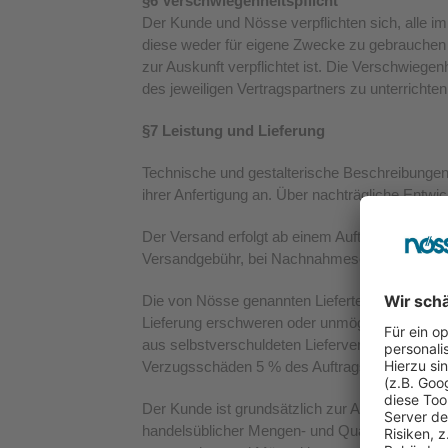
§6 Verschwiegenheitspflicht
Der Kunde und Nösse verpflichten sich, alle 
diese weder für eigene Zwecke zu gebrauchen no
zur Auskunft verpflichtet ist. Die Verschwiegen
des jeweiligen Vertragspartners zu unterrichten
§7 Leistung und Lieferung
Technische und gestalterische Beschreibungen
ihrer Anfertigung an. Über nachträgliche Entw
Der Versand erfolgt ab einem Auftragswert in
Versandgebühr, bei Nachnahmesendungen weiter
Die von Nösse genannten Liefertermine hängen 
Lieferung erschweren oder unmöglich machen,
aus selbstverschuldeten Lieferverzögerungen is
Verzugsschäden 5 % des Auftragswertes, es se
Der Kunde ist grundsätzlich zur Abnahme von Te
handelsüblicher Mengen- und Qualitätstoleranz