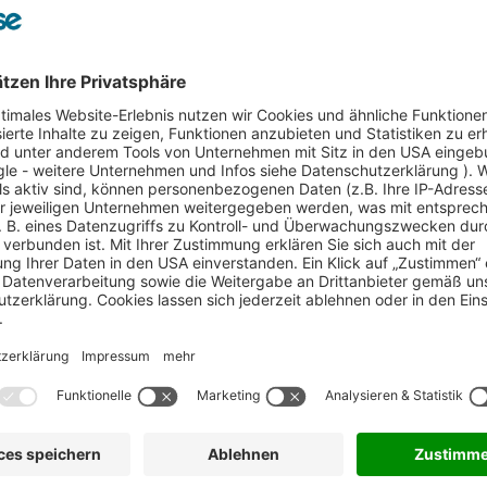
mgebung.
d -dokumentation
bilden hierfür die Basis. Sie geben ein komplettes Bil
stehend aus Unternehmens-Assets und organisatorischen IST-Zuständen.
 wir mit Ihnen, wie die IT-Prozesse bzw. Aufgaben Ihres
nd externer Betreuung entlasten können. Im Workshop beschäftigen
ie übernehmen?
einen Managed Service Dienstleister?
bei Ihnen möglich, um manuelle Prozesse in automatisierten
r sind erforderlich, um einen Managed Service für Sie leisten zu
nittenes Managed Services Konzept mit konkret ausgestalteten
zur Optimierung Ihrer IT.
nd Kopierer-Infrastruktur und zugehöriger
gsrelevanten Daten Ihrer Drucker- und Kopierer-Infrastruktur und