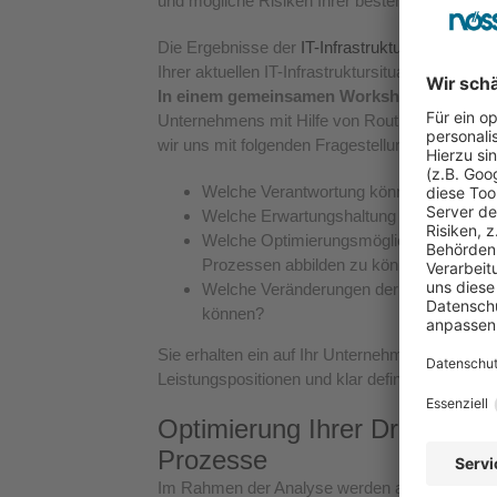
und mögliche Risiken Ihrer bestehenden IT-U
Die Ergebnisse der
IT-Infrastrukturanalyse un
Ihrer aktuellen IT-Infrastruktursituation, be
In einem gemeinsamen Workshop
erarbeiten
Unternehmens mit Hilfe von Routineaufgaben u
wir uns mit folgenden Fragestellungen:
Welche Verantwortung können wir für S
Welche Erwartungshaltung haben Sie an 
Welche Optimierungsmöglichkeiten sind 
Prozessen abbilden zu können?
Welche Veränderungen der IT-Infrastruktu
können?
Sie erhalten ein auf Ihr Unternehmen zugesch
Leistungspositionen und klar definierten Zielen 
Optimierung Ihrer Drucker- u
Prozesse
Im Rahmen der Analyse werden alle entscheidun