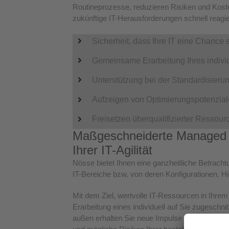
Routineprozesse, reduzieren Risiken und Koste
zukünftige IT-Herausforderungen schnell reagi
Sicherheit, dass Ihre IT eine Chance st
Gemeinsame Erarbeitung Ihres indivi
Unterstützung bei der Standardisier
Aufzeigen von Optimierungspotenzialen 
Freisetzen überqualifizierter Ressou
Maßgeschneiderte Managed I
Ihrer IT-Agilität
Nösse bietet Ihnen eine ganzheitliche Betracht
IT-Bereiche bzw. von deren Konfigurationen. H
Mit dem Ziel, wertvolle IT-Ressourcen in Ihr
Erarbeitung eines individuell auf Sie zugesch
außen erhalten Sie neue Impulse zur Standardi