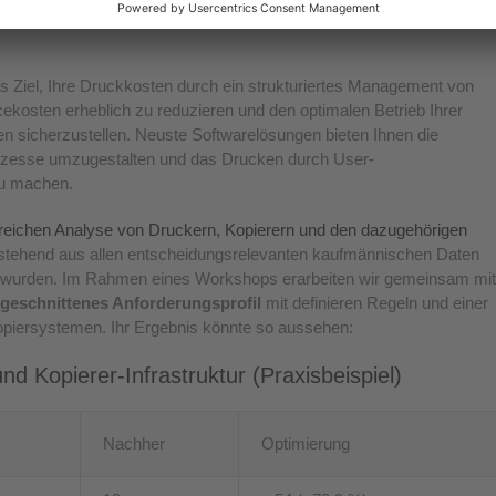
nd in einer fundierten Expertise mit Etagen-/Lageplänen
 Ziel, Ihre Druckkosten durch ein strukturiertes Management von
ekosten erheblich zu reduzieren und den optimalen Betrieb Ihrer
n sicherzustellen. Neuste Softwarelösungen bieten Ihnen die
rozesse umzugestalten und das Drucken durch User-
 zu machen.
eichen Analyse von Druckern, Kopierern und den dazugehörigen
 bestehend aus allen entscheidungsrelevanten kaufmännischen Daten
wurden. Im Rahmen eines Workshops erarbeiten wir gemeinsam mit
ugeschnittenes Anforderungsprofil
mit definieren Regeln und einer
opiersystemen. Ihr Ergebnis könnte so aussehen:
d Kopierer-Infrastruktur (Praxisbeispiel)
Nachher
Optimierung