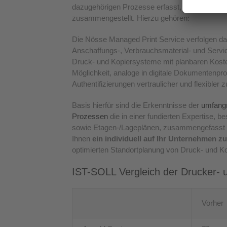
dazugehörigen Prozesse erfasst, ausgewertet u
zusammengestellt. Hierzu gehören:
Die Nösse Managed Print Service verfolgen das
Anschaffungs-, Verbrauchsmaterial- und Servic
Druck- und Kopiersysteme mit planbaren Koste
Möglichkeit, analoge in digitale Dokumentenp
Authentifizierungen vertraulicher und flexibler
Basis hierfür sind die Erkenntnisse der
umfangr
Prozessen
die in einer fundierten Expertise,
sowie Etagen-/Lageplänen, zusammengefasst 
Ihnen
ein individuell auf Ihr Unternehmen z
optimierten Standortplanung von Druck- und K
IST-SOLL Vergleich der Drucker- un
Vorher