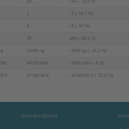
19
– 54 (- 73,9 %)
1
– 2 (- 66,7 %)
5
– 5 (- 50 %)
78
-168 (- 68,3 %)
kg
10495 kg
– 2046 kg (- 16,3 %)
kWh
84778 kWh
– 3468 kWh (- 4 %)
00 €
37.200,00 €
– 10.800,00 € (- 22,5 %)
GESCHÄFTSZEITEN
QUIC