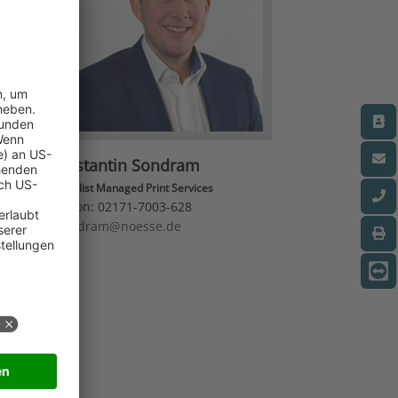
d
Konstantin Sondram
Spezialist Managed Print Services
Telefon:
02171-7003-628
k.sondram@noesse.de