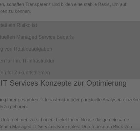
n, schaffen Transparenz und bilden eine stabile Basis, um auf
eren zu können.
att ein Risiko ist
duellen Managed Service Bedarfs
ung von Routineaufgaben
für Ihre IT-Infrastruktur
rcen für Zukunftsthemen
T Services Konzepte zur Optimierung
ung Ihrer gesamten IT-Infrastruktur oder punktuelle Analysen einzelne
ierzu gehören:
em Unternehmen zu schonen, bietet Ihnen Nösse die gemeinsame
nittenen Managed IT Services Konzeptes. Durch unseren Blick von
sierung von Routineaufgaben und mehr Klarheit über aktuellen Stand