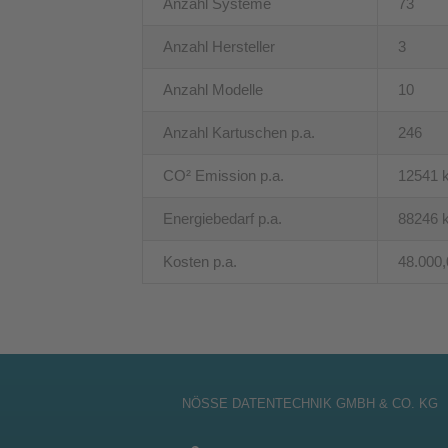
Anzahl Systeme
73
Anzahl Hersteller
3
Anzahl Modelle
10
Anzahl Kartuschen p.a.
246
CO² Emission p.a.
12541 
Energiebedarf p.a.
88246 
Kosten p.a.
48.000,
NÖSSE DATENTECHNIK GMBH & CO. KG